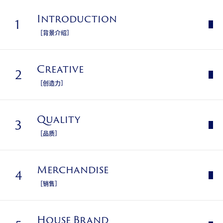
Introduction
1
［背景介绍］
Creative
2
［创造⼒］
Quality
3
［品质］
Merchandise
4
［销售］
House Brand