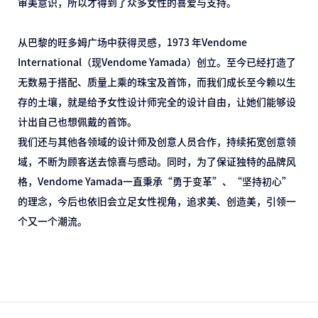
审美意识，所以才得到了众多⼥性的喜爱与⽀持。
从巴黎的旺多姆⼴场中获得灵感，1973 年Vendome
International（现Vendome Yamada）创⽴。⾄今已经打造了
⽆数易于搭配、质量上乘的珠宝及⾸饰，⽽我们成长⾄今赖以⽣
存的⼟壤，就是给予⼥性设计师完全的设计⾃由，让她们能够设
计出⾃⼰也想佩戴的⾸饰。
我们还与其他各领域的设计师及创意⼈员合作，持续拓宽创意领
域，不断为顾客送去惊喜与感动。同时，为了保证独特的品牌风
格，Vendome Yamada⼀直秉承“勇于变⾰”、“坚持初⼼”
的理念，今后也依旧会⽴⾜⼥性视⾓，追求美、创造美，引领⼀
个⼜⼀个潮流。